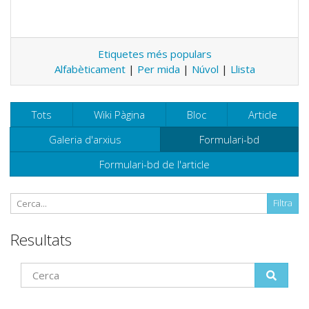
Etiquetes més populars
Alfabèticament
|
Per mida
|
Núvol
|
Llista
Tots
Wiki Pàgina
Bloc
Article
Galeria d'arxius
Formulari-bd
Formulari-bd de l'article
Resultats
Find