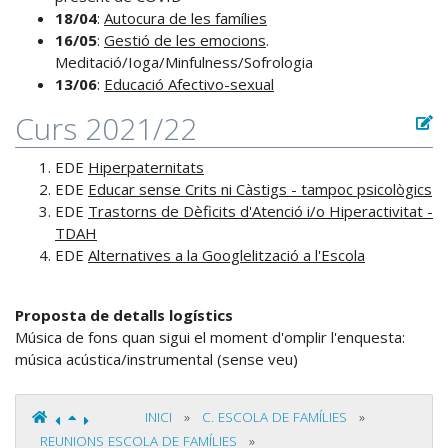
18/04
:
Autocura de les famílies
16/05
:
Gestió de les emocions
.
Meditació/Ioga/Minfulness/Sofrologia
13/06
:
Educació Afectivo-sexual
Curs 2021/22
EDE
Hiperpaternitats
EDE
Educar sense Crits ni Càstigs - tampoc psicològics
EDE
Trastorns de Dèficits d'Atenció i/o Hiperactivitat -
TDAH
EDE
Alternatives a la Googlelització a l'Escola
Proposta de detalls logístics
Música de fons quan sigui el moment d'omplir l'enquesta:
música acústica/instrumental (sense veu)
INICI
»
C. ESCOLA DE FAMÍLIES
»
REUNIONS ESCOLA DE FAMÍLIES
»