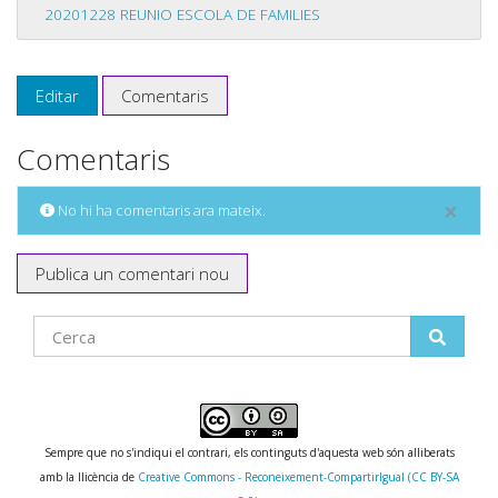
20201228 REUNIO ESCOLA DE FAMILIES
Editar
Comentaris
Comentaris
×
No hi ha comentaris ara mateix.
Publica un comentari nou
Find
Sempre que no s'indiqui el contrari, els continguts d'aquesta web són alliberats
amb la llicència de
Creative Commons - Reconeixement-CompartirIgual (CC BY-SA