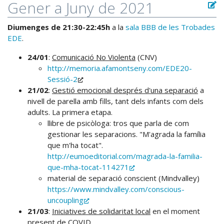
Gener a Juny de 2021
Diumenges de 21:30-22:45h
a la
sala BBB de les Trobades
EDE
.
24/01
:
Comunicació No Violenta
(CNV)
http://memoria.afamontseny.com/EDE20-
Sessió-2
21/02
:
Gestió emocional després d'una separació
a
nivell de parella amb fills, tant dels infants com dels
adults. La primera etapa.
llibre de psicòloga: tros que parla de com
gestionar les separacions. "M'agrada la família
que m'ha tocat".
http://eumoeditorial.com/magrada-la-familia-
que-mha-tocat-114271
material de separació conscient (Mindvalley)
https://www.mindvalley.com/conscious-
uncoupling
21/03
:
Iniciatives de solidaritat local
en el moment
present de COVID