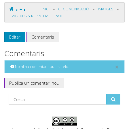
INICI
»
C. COMUNICACIÓ
»
IMATGES
»
20230325 REPINTEM EL PATI
Editar
Comentaris
Comentaris
×
No hi ha comentaris ara mateix.
Publica un comentari nou
Find