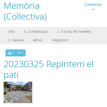
Memòria
Connecta't
(Col·lectiva)
Inici
C. Comunicació
C. Escola de Famílies
C. Natura
Altres
Registra't
20230325 Repintem el
pati