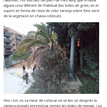
l'alumnat, i es veu des del patí i de més lluny que hi havia
alguna cosa diferent de l'habitual (les boles de greix, en el
suport en forma de reixa de color taronja sobre fons verd
de la vegetació on s'havia col.locat).
Fins i tot, es va mirar de col.locar en un lloc on després la
càmera pogués enregistrar només les boles de menjar, i no