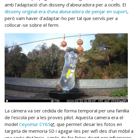
amb l'adaptació d'un disseny d'abeuradora per a ocells. El
disseny original era d'una abeuradora de penjar en suport
,
però vam haver d'adaptar-ho per tal que servís per a
col·locar-se sobre el ferm.
La càmera va ser cedida de forma temporal per una família
de l'escola per a les proves pilot. Aquesta camera era el
model
Ceyomur CY65
, que permet desar les fotos en
targeta de memoria SD i agagar-les per wifi des d'un mòbil a
una certa distància, a més de fer fotos de nit per infrarrojos.