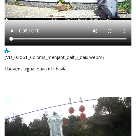
(VD_02061_Coloms_menjant_dalt_i_baix.webm)
I bevent aigua, quan n'hi havia: