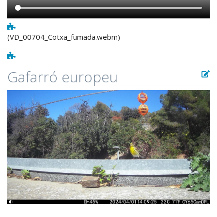
(VD_00704_Cotxa_fumada.webm)
Gafarró europeu