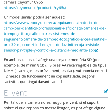
camera Ceyomur CY65
https://ceyomur.co/products/cy65
Un model similar podria ser aquest:
https://www.weboryx.com/ca/equipament/material-de-
camp-per-cientifics-professionals-i-aficionats/cameres-de-
trampeig-fotografic-i-altres-sistemes-de-
seguiment/camara-de-trampeo-fotografico-arcea-sentinel-
pro-32-mp-con-4-led-negros-de-luz-infrarroja-invisible-
sensor-pir-triple-y-control-a-distancia-mediante-app
En ambos casos cal afegir una tarja de memòria SD (per
exemple, de mínim 8Gb), i 8 piles AA recarregables de tipus
NiMH (i carregar-les prèviament, es clar). Autonomia entre 1
i 2 mesos de funcionament un cop instal.lada, segons
l'activitat que tingui davant cada dia.
El vent
Per tal que la camera no es mogui pel vent, si el suport
sobre el que reposa es massa lleuger, es pot afegir alguna