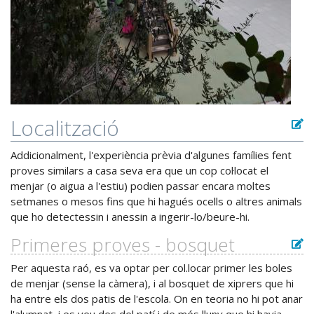
Localització
Addicionalment, l'experiència prèvia d'algunes famílies fent
proves similars a casa seva era que un cop col·locat el
menjar (o aigua a l'estiu) podien passar encara moltes
setmanes o mesos fins que hi hagués ocells o altres animals
que ho detectessin i anessin a ingerir-lo/beure-hi.
Primeres proves - bosquet
Per aquesta raó, es va optar per col.locar primer les boles
de menjar (sense la càmera), i al bosquet de xiprers que hi
ha entre els dos patis de l'escola. On en teoria no hi pot anar