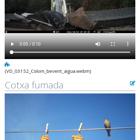
(VD_03152_Colom_bevent_aigua.webm)
Cotxa fumada