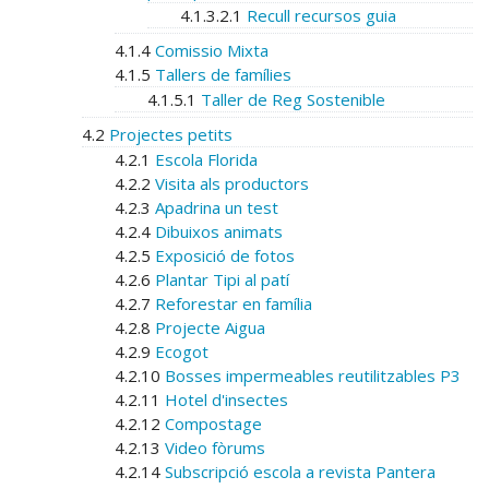
4.1.3.2.1
Recull recursos guia
4.1.4
Comissio Mixta
4.1.5
Tallers de famílies
4.1.5.1
Taller de Reg Sostenible
4.2
Projectes petits
4.2.1
Escola Florida
4.2.2
Visita als productors
4.2.3
Apadrina un test
4.2.4
Dibuixos animats
4.2.5
Exposició de fotos
4.2.6
Plantar Tipi al patí
4.2.7
Reforestar en família
4.2.8
Projecte Aigua
4.2.9
Ecogot
4.2.10
Bosses impermeables reutilitzables P3
4.2.11
Hotel d'insectes
4.2.12
Compostage
4.2.13
Video fòrums
4.2.14
Subscripció escola a revista Pantera