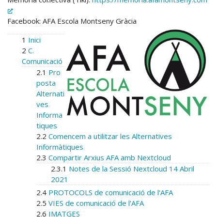
Facebook: AFA Escola Montseny Gràcia
1
Inici
2
C.
Comunicació
2.1
Pro
posta
Alternati
ves
Informa
tiques
2.2
Comencem a utilitzar les Alternatives
Informàtiques
2.3
Compartir Arxius AFA amb Nextcloud
2.3.1
Notes de la Sessió Nextcloud 14 Abril
2021
2.4
PROTOCOLS de comunicació de l'AFA
2.5
VIES de comunicació de l'AFA
2.6
IMATGES