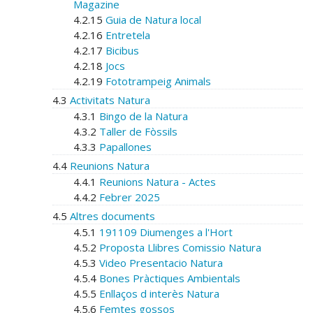
Magazine
4.2.15
Guia de Natura local
4.2.16
Entretela
4.2.17
Bicibus
4.2.18
Jocs
4.2.19
Fototrampeig Animals
4.3
Activitats Natura
4.3.1
Bingo de la Natura
4.3.2
Taller de Fòssils
4.3.3
Papallones
4.4
Reunions Natura
4.4.1
Reunions Natura - Actes
4.4.2
Febrer 2025
4.5
Altres documents
4.5.1
191109 Diumenges a l'Hort
4.5.2
Proposta Llibres Comissio Natura
4.5.3
Video Presentacio Natura
4.5.4
Bones Pràctiques Ambientals
4.5.5
Enllaços d interès Natura
4.5.6
Femtes gossos