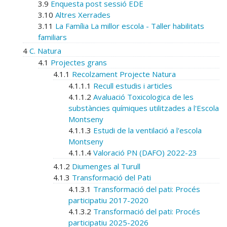
3.9
Enquesta post sessió EDE
3.10
Altres Xerrades
3.11
La Família La millor escola - Taller habilitats
familiars
4
C. Natura
4.1
Projectes grans
4.1.1
Recolzament Projecte Natura
4.1.1.1
Recull estudis i articles
4.1.1.2
Avaluació Toxicologica de les
substàncies químiques utilitzades a l'Escola
Montseny
4.1.1.3
Estudi de la ventilació a l'escola
Montseny
4.1.1.4
Valoració PN (DAFO) 2022-23
4.1.2
Diumenges al Turull
4.1.3
Transformació del Pati
4.1.3.1
Transformació del pati: Procés
participatiu 2017-2020
4.1.3.2
Transformació del pati: Procés
participatiu 2025-2026