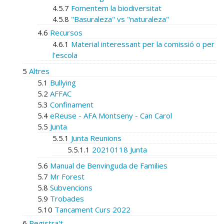
4.5.7
Fomentem la biodiversitat
4.5.8
"Basuraleza" vs "naturaleza"
4.6
Recursos
4.6.1
Material interessant per la comissió o per
l'escola
5
Altres
5.1
Bullying
5.2
AFFAC
5.3
Confinament
5.4
eReuse - AFA Montseny - Can Carol
5.5
Junta
5.5.1
Junta Reunions
5.5.1.1
20210118 Junta
5.6
Manual de Benvinguda de Families
5.7
Mr Forest
5.8
Subvencions
5.9
Trobades
5.10
Tancament Curs 2022
6
Registra't