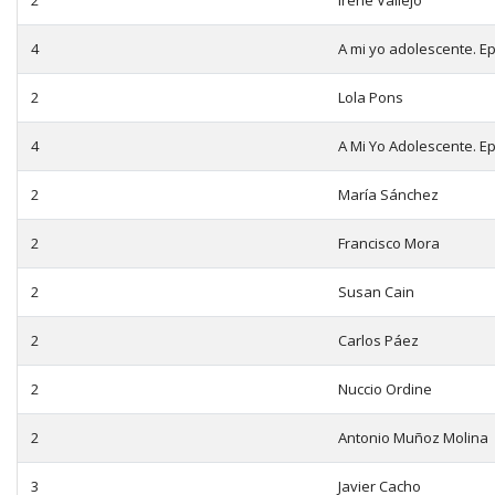
2
Irene Vallejo
4
A mi yo adolescente. E
2
Lola Pons
4
A Mi Yo Adolescente. E
2
María Sánchez
2
Francisco Mora
2
Susan Cain
2
Carlos Páez
2
Nuccio Ordine
2
Antonio Muñoz Molina
3
Javier Cacho