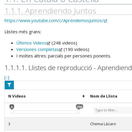
1.1.1. Aprendiendo Juntos
https://www.youtube.com/c/AprendemosJuntos/
Llistes més grans:
Últimos Videos
(248 videos)
Versiones completas
(190 videos)
I moltes altres: parcials per persones ponents.
1.1.1.1. Llistes de reproducció - Aprendien
[-]
N Videos
Nom de Llista
3
Chema Lázaro