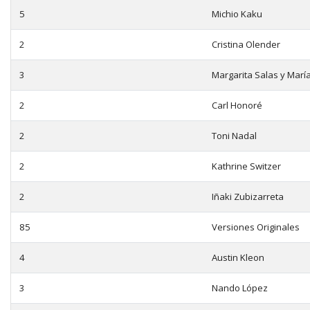
5
Michio Kaku
2
Cristina Olender
3
Margarita Salas y Marí
2
Carl Honoré
2
Toni Nadal
2
Kathrine Switzer
2
Iñaki Zubizarreta
85
Versiones Originales
4
Austin Kleon
3
Nando López