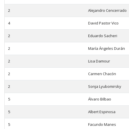
2
Alejandro Cencerrado
4
David Pastor Vico
2
Eduardo Sacheri
2
María Ángeles Durán
2
Lisa Damour
2
Carmen Chacón
2
Sonja Lyubomirsky
5
Álvaro Bilbao
5
Albert Espinosa
5
Facundo Manes