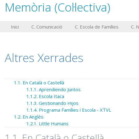
Memòria (Col·lectiva)
Inici
C. Comunicació
C. Escola de Famílies
C. 
Altres Xerrades
1.1. En Català o Castellà
1.1.1. Aprendiendo Juntos
1.1.2. Escola Itaca
1.1.3. Gestionando Hijos
1.1.4. Programa Famílies i Escola - XTVL
1.2. En Anglès
1.2.1. Little Humans
1.1. En Català o Castellà