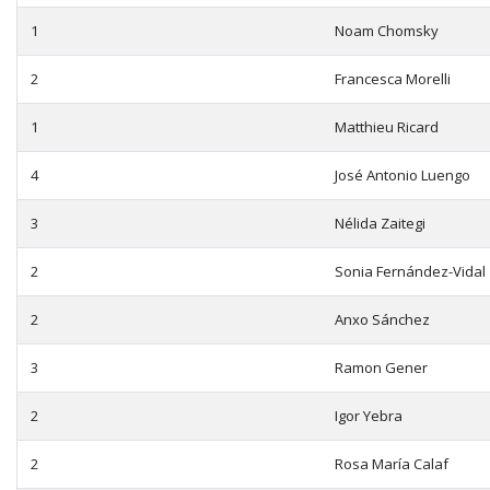
1
Noam Chomsky
2
Francesca Morelli
1
Matthieu Ricard
4
José Antonio Luengo
3
Nélida Zaitegi
2
Sonia Fernández-Vidal
2
Anxo Sánchez
3
Ramon Gener
2
Igor Yebra
2
Rosa María Calaf