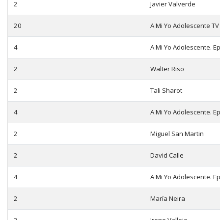
2
Javier Valverde
20
A Mi Yo Adolescente TV
4
A Mi Yo Adolescente. E
2
Walter Riso
2
Tali Sharot
4
A Mi Yo Adolescente. Ep
2
Miguel San Martin
2
David Calle
4
A Mi Yo Adolescente. Ep
2
María Neira