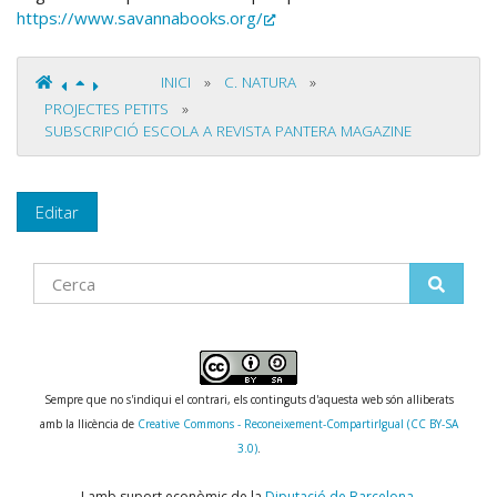
https://www.savannabooks.org/
INICI
»
C. NATURA
»
PROJECTES PETITS
»
SUBSCRIPCIÓ ESCOLA A REVISTA PANTERA MAGAZINE
Editar
Find
Sempre que no s'indiqui el contrari, els continguts d'aquesta web són alliberats
amb la llicència de
Creative Commons - Reconeixement-CompartirIgual (CC BY-SA
3.0)
.
I amb suport econòmic de la
Diputació de Barcelona
.