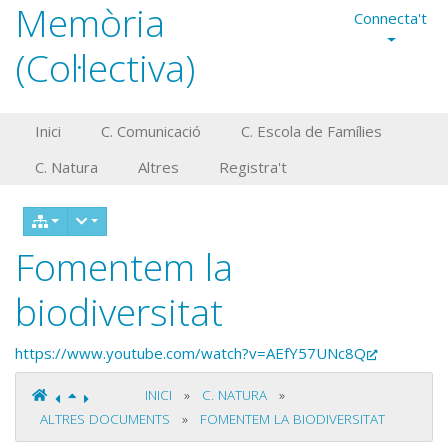
Memòria
Connecta't
(Col·lectiva)
Inici
C. Comunicació
C. Escola de Famílies
C. Natura
Altres
Registra't
Fomentem la
biodiversitat
https://www.youtube.com/watch?v=AEfY57UNc8Q
INICI
»
C. NATURA
»
ALTRES DOCUMENTS
»
FOMENTEM LA BIODIVERSITAT