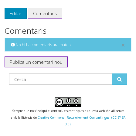
Editar
Comentaris
Comentaris
×
No hi ha comentaris ara mateix.
Publica un comentari nou
Find
Sempre que no s'indiqui el contrari, els continguts d'aquesta web són alliberats
amb la llicència de
Creative Commons - Reconeixement-CompartirIgual (CC BY-SA
3.0)
.