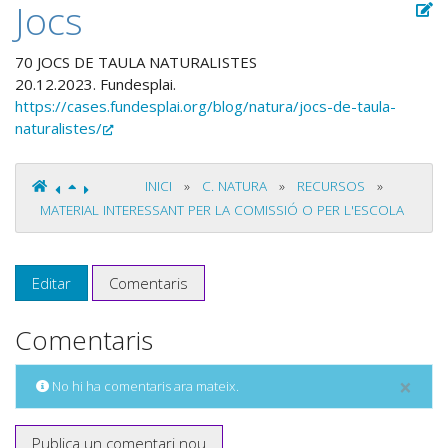
Jocs
70 JOCS DE TAULA NATURALISTES
20.12.2023. Fundesplai.
https://cases.fundesplai.org/blog/natura/jocs-de-taula-
naturalistes/
INICI
»
C. NATURA
»
RECURSOS
»
MATERIAL INTERESSANT PER LA COMISSIÓ O PER L'ESCOLA
Editar
Comentaris
Comentaris
×
No hi ha comentaris ara mateix.
Publica un comentari nou