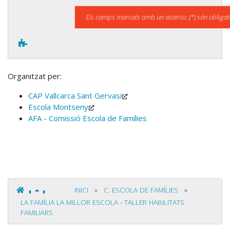
Els camps marcats amb un asterisc (*) són obligato
Organitzat per:
CAP Vallcarca Sant Gervasi
Escola Montseny
AFA - Comissió Escola de Famílies
INICI
»
C. ESCOLA DE FAMÍLIES
»
LA FAMÍLIA LA MILLOR ESCOLA - TALLER HABILITATS
FAMILIARS