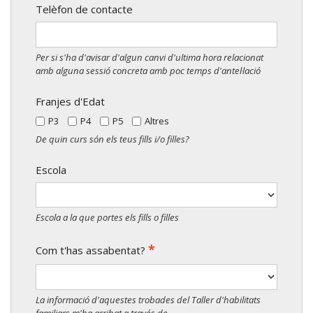
Telèfon de contacte
Per si s'ha d'avisar d'algun canvi d'ultima hora relacionat
amb alguna sessió concreta amb poc temps d'antel·lació
Franjes d'Edat
P3
P4
P5
Altres
De quin curs són els teus fills i/o filles?
Escola
Escola a la que portes els fills o filles
*
Com t'has assabentat?
La informació d'aquestes trobades del Taller d'habilitats
familiars m'ha arribat a través de...