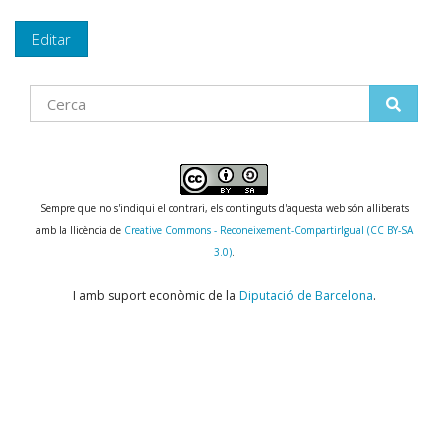
Editar
Find
Sempre que no s'indiqui el contrari, els continguts d'aquesta web són alliberats
amb la llicència de
Creative Commons - Reconeixement-CompartirIgual (CC BY-SA
3.0)
.
I amb suport econòmic de la
Diputació de Barcelona
.