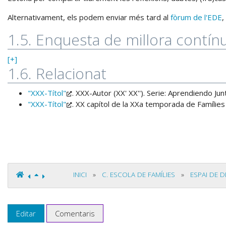
Alternativament, els podem enviar més tard al
fòrum de l'EDE
,
1.5. Enquesta de millora contín
[+]
1.6. Relacionat
"XXX-Títol"
. XXX-Autor (XX' XX''). Serie: Aprendiendo Ju
"XXX-Títol"
. XX capítol de la XXa temporada de Famílies i
INICI
»
C. ESCOLA DE FAMÍLIES
»
ESPAI DE 
Editar
Comentaris