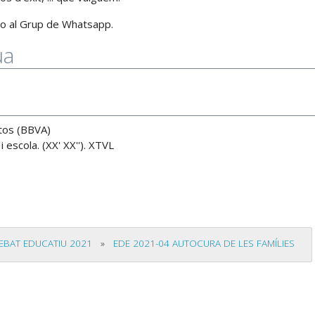
 o al Grup de Whatsapp.
ua
ntos (BBVA)
 escola. (XX' XX''). XTVL
DEBAT EDUCATIU 2021
»
EDE 2021-04 AUTOCURA DE LES FAMÍLIES