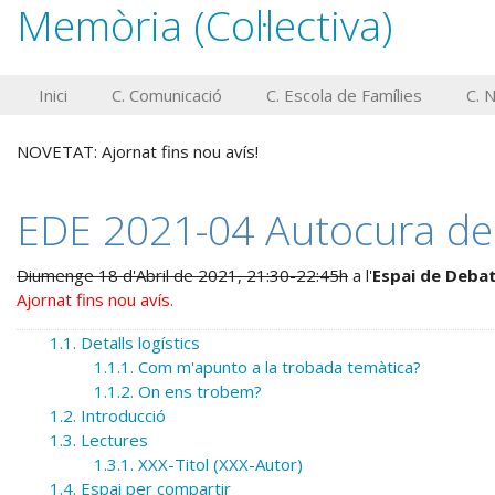
Memòria (Col·lectiva)
Inici
C. Comunicació
C. Escola de Famílies
C. 
NOVETAT: Ajornat fins nou avís!
EDE 2021-04 Autocura de 
Diumenge 18 d'Abril de 2021, 21:30-22:45h
a l'
Espai de Debat
Ajornat fins nou avís.
1.1. Detalls logístics
1.1.1. Com m'apunto a la trobada temàtica?
1.1.2. On ens trobem?
1.2. Introducció
1.3. Lectures
1.3.1. XXX-Titol (XXX-Autor)
1.4. Espai per compartir