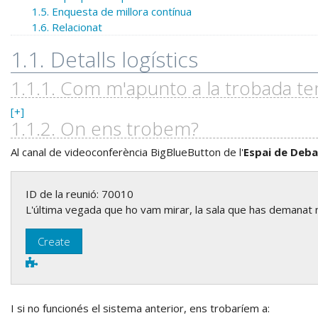
1.5. Enquesta de millora contínua
1.6. Relacionat
1.1. Detalls logístics
1.1.1. Com m'apunto a la trobada te
[+]
1.1.2. On ens trobem?
Al canal de videoconferència BigBlueButton de l'
Espai de Deba
ID de la reunió: 70010
L'última vegada que ho vam mirar, la sala que has demanat n
I si no funcionés el sistema anterior, ens trobaríem a: