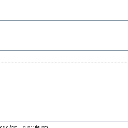
s d'èxit, ... que vulguem.