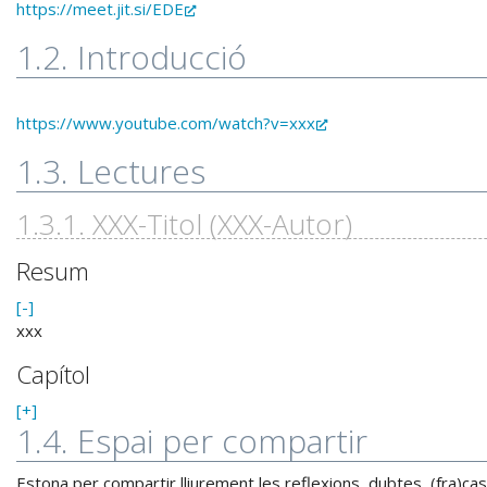
https://meet.jit.si/EDE
1.2. Introducció
https://www.youtube.com/watch?v=xxx
1.3. Lectures
1.3.1. XXX-Titol (XXX-Autor)
Resum
[-]
xxx
Capítol
[+]
1.4. Espai per compartir
Estona per compartir lliurement les reflexions, dubtes, (fra)caso