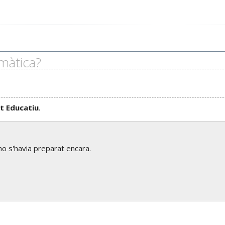
màtica?
t Educatiu
.
o s'havia preparat encara.