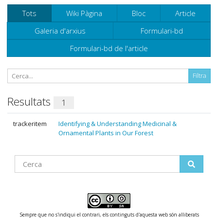
Tots
Wiki Pàgina
Bloc
Article
Galeria d'arxius
Formulari-bd
Formulari-bd de l'article
Resultats
1
trackeritem
Identifying & Understanding Medicinal &
Ornamental Plants in Our Forest
Find
Sempre que no s'indiqui el contrari, els continguts d'aquesta web són alliberats