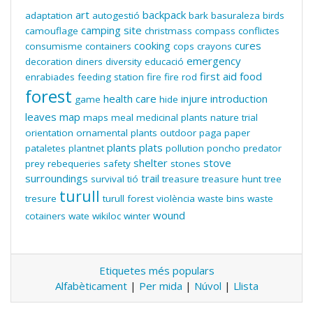
art
backpack
adaptation
autogestió
bark
basuraleza
birds
camping site
camouflage
christmass
compass
conflictes
cooking
cures
consumisme
containers
cops
crayons
emergency
decoration
diners
diversity
educació
first aid
food
enrabiades
feeding station
fire
fire rod
forest
health care
injure
introduction
game
hide
leaves
map
maps
meal
medicinal plants
nature trial
orientation
ornamental plants
outdoor
paga
paper
plants
plats
pataletes
plantnet
pollution
poncho
predator
shelter
stove
prey
rebequeries
safety
stones
surroundings
trail
survival
tió
treasure
treasure hunt
tree
turull
tresure
turull forest
violència
waste bins
waste
wound
cotainers
wate
wikiloc
winter
Etiquetes més populars
Alfabèticament
|
Per mida
|
Núvol
|
Llista