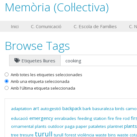
Memòria (Col·lectiva)
Inici
C. Comunicació
C. Escola de Famílies
C. 
Browse Tags
Etiquetes lliures
Amb totes les etiquetes seleccionades
Amb una etiqueta seleccionada
Amb l'última etiqueta seleccionada
art
backpack
adaptation
autogestió
bark
basuraleza
birds
camo
emergency
fir
educació
enrabiades
feeding station
fire
fire rod
plants
ornamental plants
outdoor
paga
paper
pataletes
plantnet
turull
tree
tresure
turull forest
violència
waste bins
waste cot