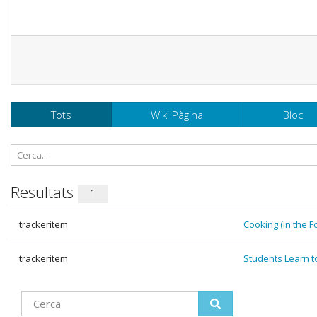
Tots
Wiki Pàgina
Bloc
Resultats
1
trackeritem
Cooking (in the Fo
trackeritem
Students Learn t
Find