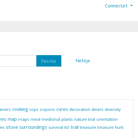
Connecta't
Neteja
cooking
cures
ainers
cops
crayons
decoration
diners
diversity
ves
map
maps
meal
medicinal plants
nature trial
orientation
stove
surroundings
trail
nes
survival
tió
treasure
treasure hunt