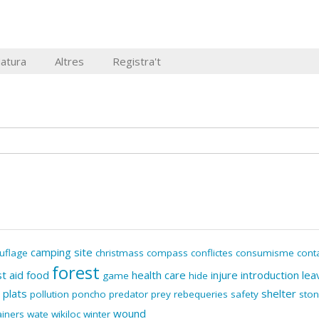
Natura
Altres
Registra't
camping site
uflage
christmass
compass
conflictes
consumisme
cont
forest
st aid
food
health care
injure
introduction
lea
game
hide
plats
shelter
pollution
poncho
predator
prey
rebequeries
safety
sto
wound
ainers
wate
wikiloc
winter