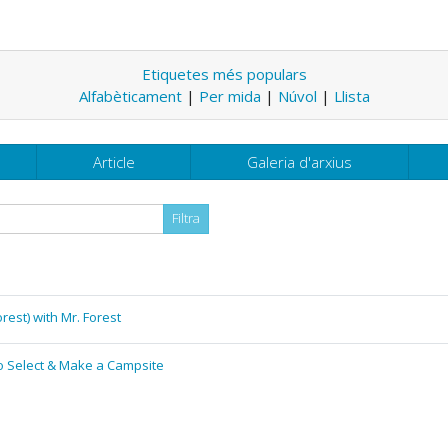
Etiquetes més populars
Alfabèticament
|
Per mida
|
Núvol
|
Llista
Article
Galeria d'arxius
rest) with Mr. Forest
o Select & Make a Campsite