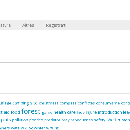
Natura
Altres
Registra't
camping site
uflage
christmass
compass
conflictes
consumisme
cont
forest
st aid
food
health care
injure
introduction
lea
game
hide
plats
shelter
pollution
poncho
predator
prey
rebequeries
safety
sto
wound
ainers
wate
wikiloc
winter