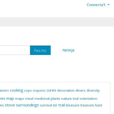
Connecta't
Neteja
cooking
cures
ainers
cops
crayons
decoration
diners
diversity
ves
map
maps
meal
medicinal plants
nature trial
orientation
stove
surroundings
trail
nes
survival
tió
treasure
treasure hunt