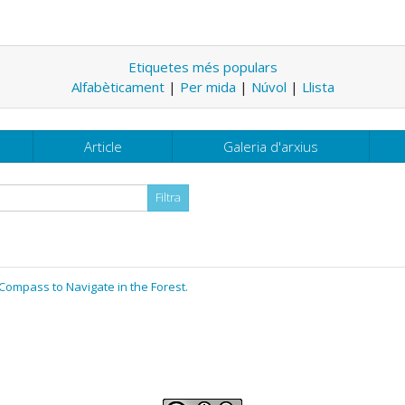
Etiquetes més populars
Alfabèticament
|
Per mida
|
Núvol
|
Llista
Article
Galeria d'arxius
Compass to Navigate in the Forest.