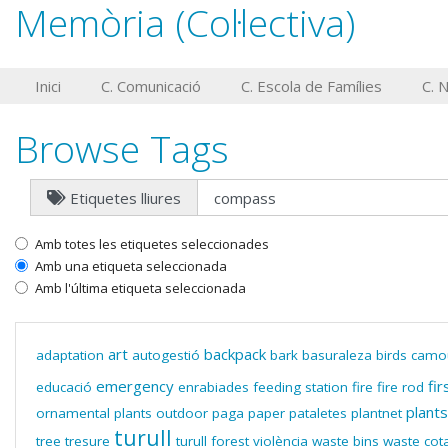
Memòria (Col·lectiva)
Inici
C. Comunicació
C. Escola de Famílies
C. 
Browse Tags
Etiquetes lliures
Amb totes les etiquetes seleccionades
Amb una etiqueta seleccionada
Amb l'última etiqueta seleccionada
art
backpack
adaptation
autogestió
bark
basuraleza
birds
camo
emergency
fir
educació
enrabiades
feeding station
fire
fire rod
plants
ornamental plants
outdoor
paga
paper
pataletes
plantnet
turull
tree
tresure
turull forest
violència
waste bins
waste cot