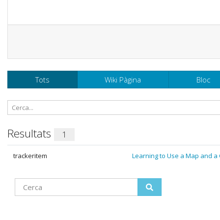
Tots
Wiki Pàgina
Bloc
Resultats
1
trackeritem
Learning to Use a Map and a 
Find