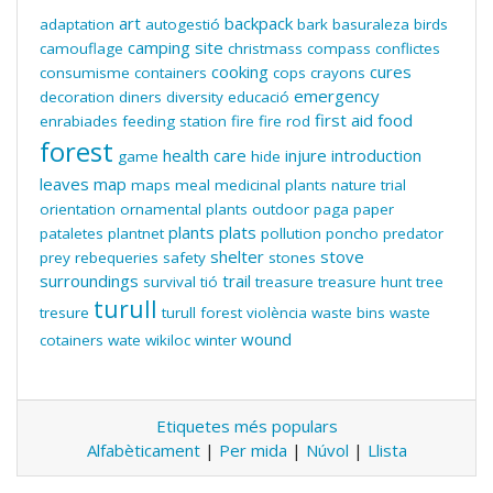
art
backpack
adaptation
autogestió
bark
basuraleza
birds
camping site
camouflage
christmass
compass
conflictes
cooking
cures
consumisme
containers
cops
crayons
emergency
decoration
diners
diversity
educació
first aid
food
enrabiades
feeding station
fire
fire rod
forest
health care
injure
introduction
game
hide
leaves
map
maps
meal
medicinal plants
nature trial
orientation
ornamental plants
outdoor
paga
paper
plants
plats
pataletes
plantnet
pollution
poncho
predator
shelter
stove
prey
rebequeries
safety
stones
surroundings
trail
survival
tió
treasure
treasure hunt
tree
turull
tresure
turull forest
violència
waste bins
waste
wound
cotainers
wate
wikiloc
winter
Etiquetes més populars
Alfabèticament
|
Per mida
|
Núvol
|
Llista