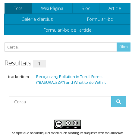
Tots
Wiki Pàgina
Bloc
Article
Galeria d'arxius
Formulari-bd
Formulari-bd de l'article
Resultats
1
trackeritem
Recognizing Pollution in Turull Forest
(“BASURALEZA”) and What to do With It
Find
Sempre que no s'indiqui el contrari, els continguts d'aquesta web són alliberats