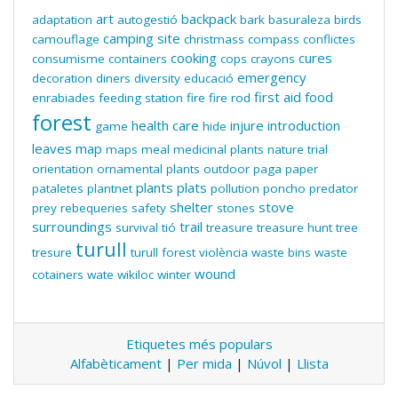
art
backpack
adaptation
autogestió
bark
basuraleza
birds
camping site
camouflage
christmass
compass
conflictes
cooking
cures
consumisme
containers
cops
crayons
emergency
decoration
diners
diversity
educació
first aid
food
enrabiades
feeding station
fire
fire rod
forest
health care
injure
introduction
game
hide
leaves
map
maps
meal
medicinal plants
nature trial
orientation
ornamental plants
outdoor
paga
paper
plants
plats
pataletes
plantnet
pollution
poncho
predator
shelter
stove
prey
rebequeries
safety
stones
surroundings
trail
survival
tió
treasure
treasure hunt
tree
turull
tresure
turull forest
violència
waste bins
waste
wound
cotainers
wate
wikiloc
winter
Etiquetes més populars
Alfabèticament
|
Per mida
|
Núvol
|
Llista