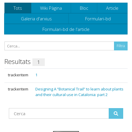
Tots
Wiki Pàgina
Bloc
Article
Galeria d'arxius
Formulari-bd
Formulari-bd de l'article
Resultats
1
trackeritem
1
trackeritem
Designing A “Botanical Trail” to learn about plants
and their cultural use in Catalonia: part 2
Find