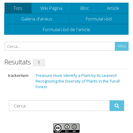
Tots
Wiki Pàgina
Bloc
Article
Galeria d'arxius
Formulari-bd
Formulari-bd de l'article
Resultats
1
trackeritem
Treasure Hunt: Identify a Plant by its Leaves!!
Recognizing the Diversity of Plants in the Turull
Forest
Find