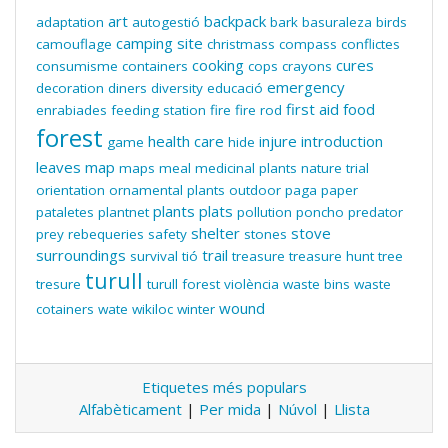
art
backpack
adaptation
autogestió
bark
basuraleza
birds
camping site
camouflage
christmass
compass
conflictes
cooking
cures
consumisme
containers
cops
crayons
emergency
decoration
diners
diversity
educació
first aid
food
enrabiades
feeding station
fire
fire rod
forest
health care
injure
introduction
game
hide
leaves
map
maps
meal
medicinal plants
nature trial
orientation
ornamental plants
outdoor
paga
paper
plants
plats
pataletes
plantnet
pollution
poncho
predator
shelter
stove
prey
rebequeries
safety
stones
surroundings
trail
survival
tió
treasure
treasure hunt
tree
turull
tresure
turull forest
violència
waste bins
waste
wound
cotainers
wate
wikiloc
winter
Etiquetes més populars
Alfabèticament
|
Per mida
|
Núvol
|
Llista