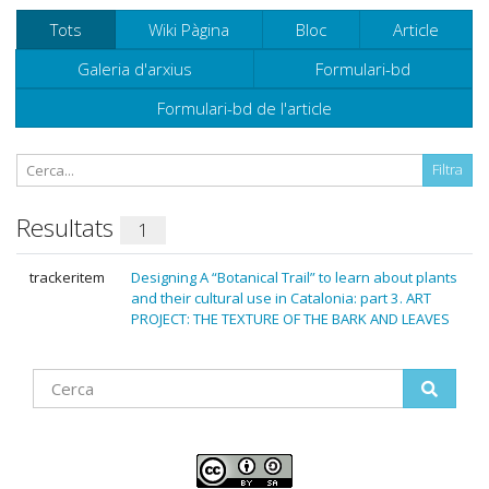
Tots
Wiki Pàgina
Bloc
Article
Galeria d'arxius
Formulari-bd
Formulari-bd de l'article
Resultats
1
trackeritem
Designing A “Botanical Trail” to learn about plants
and their cultural use in Catalonia: part 3. ART
PROJECT: THE TEXTURE OF THE BARK AND LEAVES
Find