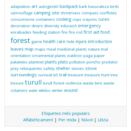
art
backpack
adaptation
autogestió
bark
basuraleza
birds
camping site
camouflage
christmass
compass
conflictes
cooking
cures
consumisme
containers
cops
crayons
emergency
decoration
diners
diversity
educació
first aid
food
enrabiades
feeding station
fire
fire rod
forest
health care
injure
introduction
game
hide
leaves
map
maps
meal
medicinal plants
nature trial
orientation
ornamental plants
outdoor
paga
paper
plants
plats
pataletes
plantnet
pollution
poncho
predator
shelter
stove
prey
rebequeries
safety
stones
surroundings
trail
survival
tió
treasure
treasure hunt
tree
turull
tresure
turull forest
violència
waste bins
waste
wound
cotainers
wate
wikiloc
winter
Etiquetes més populars
Alfabèticament
|
Per mida
|
Núvol
|
Llista