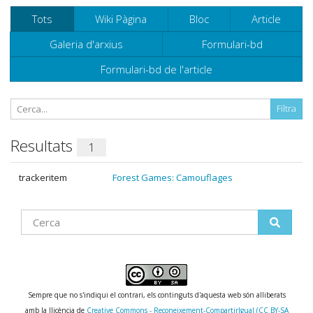
Tots
Wiki Pàgina
Bloc
Article
Galeria d'arxius
Formulari-bd
Formulari-bd de l'article
Resultats
1
trackeritem
Forest Games: Camouflages
Find
Sempre que no s'indiqui el contrari, els continguts d'aquesta web són alliberats
amb la llicència de
Creative Commons - Reconeixement-CompartirIgual (CC BY-SA