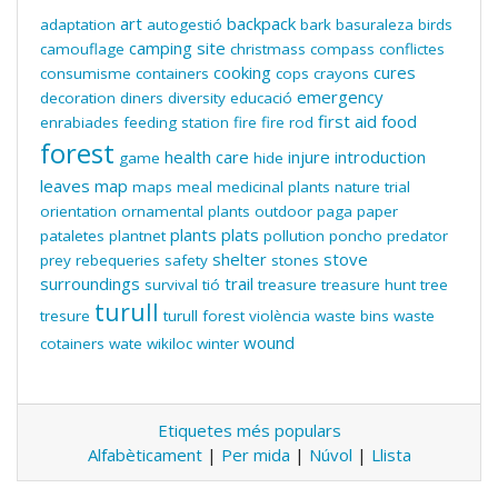
art
backpack
adaptation
autogestió
bark
basuraleza
birds
camping site
camouflage
christmass
compass
conflictes
cooking
cures
consumisme
containers
cops
crayons
emergency
decoration
diners
diversity
educació
first aid
food
enrabiades
feeding station
fire
fire rod
forest
health care
injure
introduction
game
hide
leaves
map
maps
meal
medicinal plants
nature trial
orientation
ornamental plants
outdoor
paga
paper
plants
plats
pataletes
plantnet
pollution
poncho
predator
shelter
stove
prey
rebequeries
safety
stones
surroundings
trail
survival
tió
treasure
treasure hunt
tree
turull
tresure
turull forest
violència
waste bins
waste
wound
cotainers
wate
wikiloc
winter
Etiquetes més populars
Alfabèticament
|
Per mida
|
Núvol
|
Llista