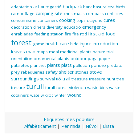
art
backpack
adaptation
autogestió
bark
basuraleza
birds
camping site
camouflage
christmass
compass
conflictes
cooking
cures
consumisme
containers
cops
crayons
emergency
decoration
diners
diversity
educació
first aid
food
enrabiades
feeding station
fire
fire rod
forest
health care
injure
introduction
game
hide
leaves
map
maps
meal
medicinal plants
nature trial
orientation
ornamental plants
outdoor
paga
paper
plants
plats
pataletes
plantnet
pollution
poncho
predator
shelter
stove
prey
rebequeries
safety
stones
surroundings
trail
survival
tió
treasure
treasure hunt
tree
turull
tresure
turull forest
violència
waste bins
waste
wound
cotainers
wate
wikiloc
winter
Etiquetes més populars
Alfabèticament
|
Per mida
|
Núvol
|
Llista