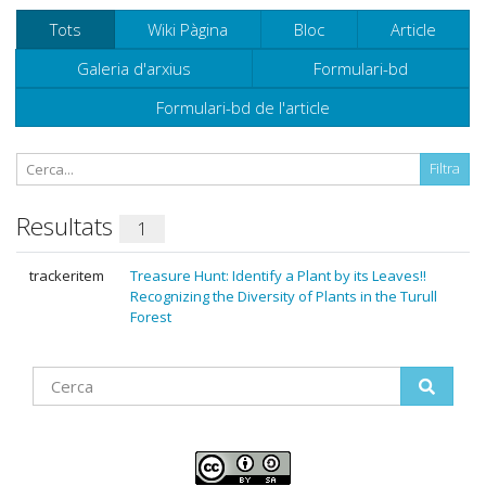
Tots
Wiki Pàgina
Bloc
Article
Galeria d'arxius
Formulari-bd
Formulari-bd de l'article
Resultats
1
trackeritem
Treasure Hunt: Identify a Plant by its Leaves!!
Recognizing the Diversity of Plants in the Turull
Forest
Find