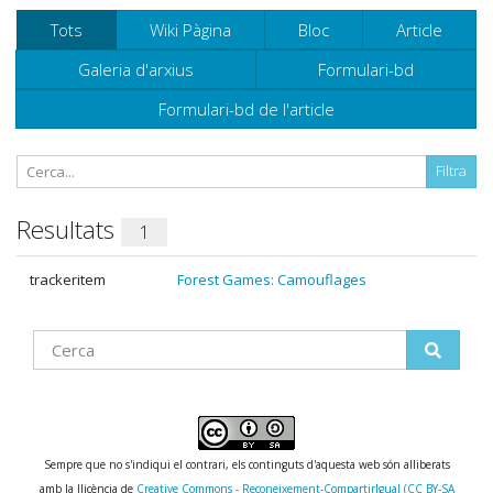
Tots
Wiki Pàgina
Bloc
Article
Galeria d'arxius
Formulari-bd
Formulari-bd de l'article
Resultats
1
trackeritem
Forest Games: Camouflages
Find
Sempre que no s'indiqui el contrari, els continguts d'aquesta web són alliberats
amb la llicència de
Creative Commons - Reconeixement-CompartirIgual (CC BY-SA