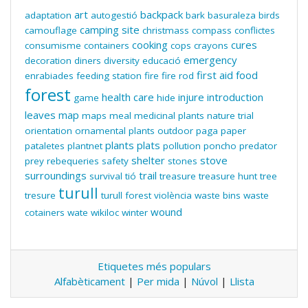
art
backpack
adaptation
autogestió
bark
basuraleza
birds
camping site
camouflage
christmass
compass
conflictes
cooking
cures
consumisme
containers
cops
crayons
emergency
decoration
diners
diversity
educació
first aid
food
enrabiades
feeding station
fire
fire rod
forest
health care
injure
introduction
game
hide
leaves
map
maps
meal
medicinal plants
nature trial
orientation
ornamental plants
outdoor
paga
paper
plants
plats
pataletes
plantnet
pollution
poncho
predator
shelter
stove
prey
rebequeries
safety
stones
surroundings
trail
survival
tió
treasure
treasure hunt
tree
turull
tresure
turull forest
violència
waste bins
waste
wound
cotainers
wate
wikiloc
winter
Etiquetes més populars
Alfabèticament
|
Per mida
|
Núvol
|
Llista