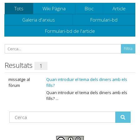
Tots
Wiki Pàgina
Bloc
Article
Galeria d'arxius
Formulari-bd
Formulari-bd de l'article
Resultats
1
missatge al
Quan introduir el tema dels diners amb els
fòrum
fills?
Quan introduir el tema dels diners amb els
fills? ...
Find