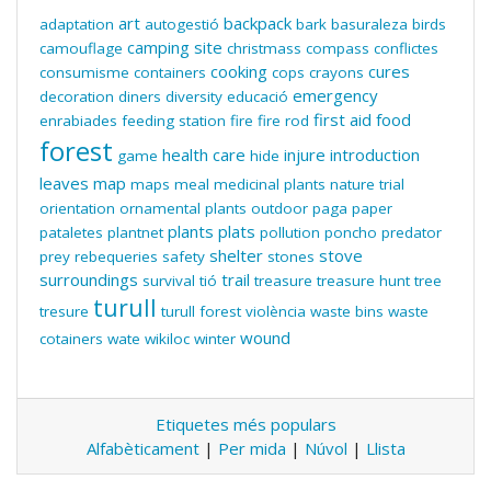
art
backpack
adaptation
autogestió
bark
basuraleza
birds
camping site
camouflage
christmass
compass
conflictes
cooking
cures
consumisme
containers
cops
crayons
emergency
decoration
diners
diversity
educació
first aid
food
enrabiades
feeding station
fire
fire rod
forest
health care
injure
introduction
game
hide
leaves
map
maps
meal
medicinal plants
nature trial
orientation
ornamental plants
outdoor
paga
paper
plants
plats
pataletes
plantnet
pollution
poncho
predator
shelter
stove
prey
rebequeries
safety
stones
surroundings
trail
survival
tió
treasure
treasure hunt
tree
turull
tresure
turull forest
violència
waste bins
waste
wound
cotainers
wate
wikiloc
winter
Etiquetes més populars
Alfabèticament
|
Per mida
|
Núvol
|
Llista