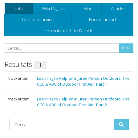
Tots
Wiki Pàgina
Bloc
Article
Galeria d'arxius
Formulari-bd
Formulari-bd de l'article
Resultats
1
trackeritem
Learning to Help an Injured Person Outdoors: The
CCC & ABC of Outdoor First Aid : Part 1
trackeritem
Learning to Help an Injured Person Outdoors: The
CCC & ABC of Outdoor First Aid : Part 2
Find