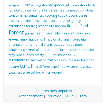
art
backpack
adaptation
autogestió
bark
basuraleza
birds
camping site
camouflage
christmass
compass
conflictes
cooking
cures
consumisme
containers
cops
crayons
emergency
decoration
diners
diversity
educació
first aid
food
enrabiades
feeding station
fire
fire rod
forest
health care
injure
introduction
game
hide
leaves
map
maps
meal
medicinal plants
nature trial
orientation
ornamental plants
outdoor
paga
paper
plants
plats
pataletes
plantnet
pollution
poncho
predator
shelter
stove
prey
rebequeries
safety
stones
surroundings
trail
survival
tió
treasure
treasure hunt
tree
turull
tresure
turull forest
violència
waste bins
waste
wound
cotainers
wate
wikiloc
winter
Etiquetes més populars
Alfabèticament
|
Per mida
|
Núvol
|
Llista